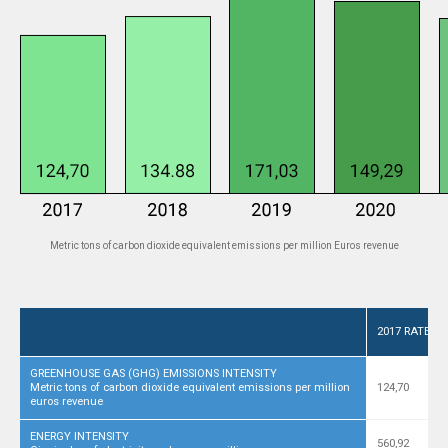
Metric tons of carbon dioxide equivalent emissions per million Euros revenue
2017 RATE
GREENHOUSE GAS (GHG) EMISSIONS INTENSITY
Metric tons of carbon dioxide equivalent emissions per million
124,70
euros revenue
ENERGY INTENSITY
560,92