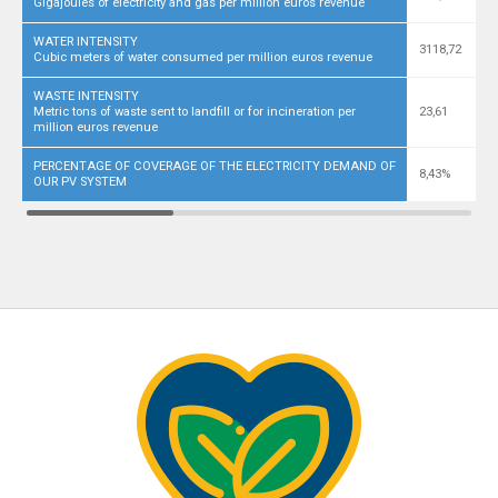
Gigajoules of electricity and gas per million euros revenue
WATER INTENSITY
3118,72
Cubic meters of water consumed per million euros revenue
WASTE INTENSITY
Metric tons of waste sent to landfill or for incineration per
23,61
million euros revenue
PERCENTAGE OF COVERAGE OF THE ELECTRICITY DEMAND
OF
8,43%
OUR PV SYSTEM